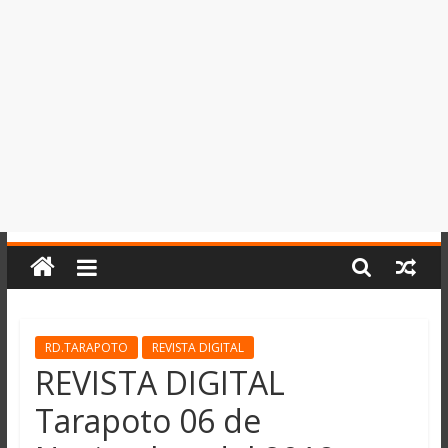
del
Perú,
Mundo
,
Ucayali,
San
Martín
y
Loreto
RD.TARAPOTO
REVISTA DIGITAL
REVISTA DIGITAL
Tarapoto 06 de