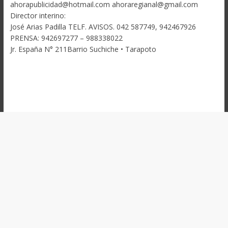
ahorapublicidad@hotmail.com ahoraregianal@gmail.com
Director interino:
José Arias Padilla TELF. AVISOS. 042 587749, 942467926
PRENSA: 942697277 – 988338022
Jr. España N° 211Barrio Suchiche • Tarapoto