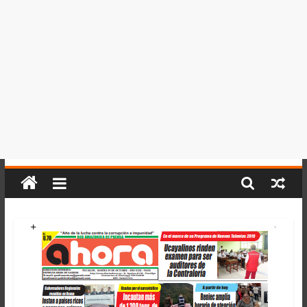
del
Perú,
Mundo
,
Ucayali,
San
Martín
y
Loreto