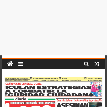
del
Perú,
Mundo
,
Ucayali,
San
Martín
y
Loreto