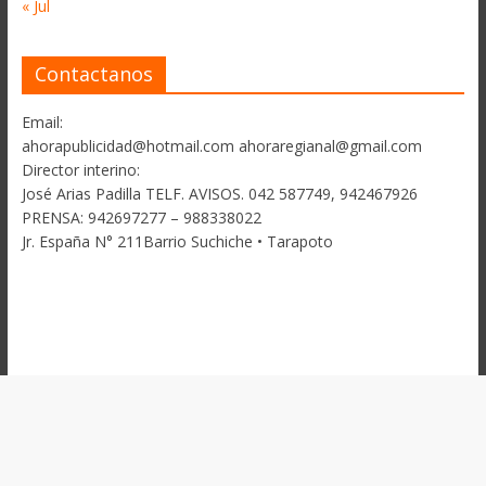
« Jul
Contactanos
Email:
ahorapublicidad@hotmail.com ahoraregianal@gmail.com
Director interino:
José Arias Padilla TELF. AVISOS. 042 587749, 942467926
PRENSA: 942697277 – 988338022
Jr. España N° 211Barrio Suchiche • Tarapoto