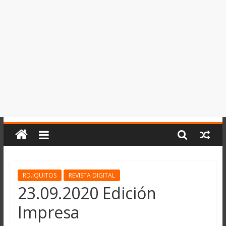
del
Perú,
Mundo
,
Ucayali,
San
Martín
y
Loreto
RD.IQUITOS
REVISTA DIGITAL
23.09.2020 Edición
Impresa