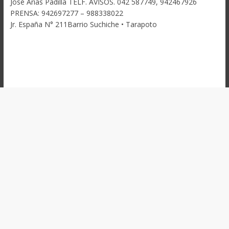
José Arias Padilla TELF. AVISOS. 042 587749, 942467926
PRENSA: 942697277 – 988338022
Jr. España N° 211Barrio Suchiche • Tarapoto