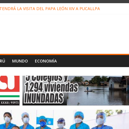
ENDRÁ LA VISITA DEL PAPA LEÓN XIV A PUCALLPA
CONCURSO DE MICRORELATOS BIBLIOTECUENTO 2026
NUEVA DIRECTIVA SUDUNU
PACTO DE ECONOMÍAS ILEGALES CONTRA PPII DE UCAYALI
E PETRÓLEO EN PERÚ SUPERÓ LOS 36 MIL BARRILES/DÍA EN JUL
ERÚ
MUNDO
ECONOMÍA