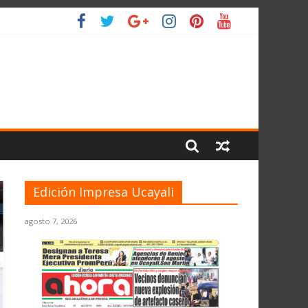
IO
Edición Impresa Ucayali
agosto 7, 2026