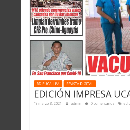
Martín
y
Loreto
RD.PUCALLPA
REVISTA DIGITAL
EDICIÓN IMPRESA UCA
marzo 3, 2021
admin
0 comentarios
edi