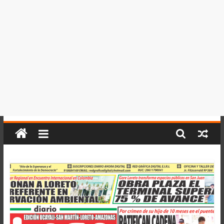
del
Perú,
Mundo
,
Ucayali,
San
Martín
y
Loreto