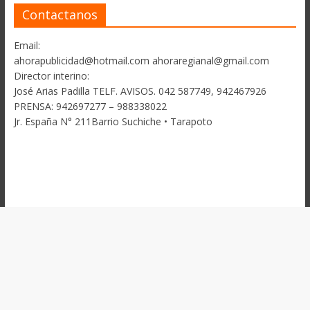
Contactanos
Email:
ahorapublicidad@hotmail.com ahoraregianal@gmail.com
Director interino:
José Arias Padilla TELF. AVISOS. 042 587749, 942467926
PRENSA: 942697277 – 988338022
Jr. España N° 211Barrio Suchiche • Tarapoto