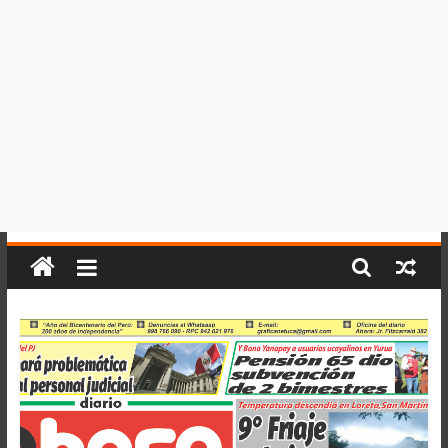
del
Perú,
Mundo
,
Ucayali,
San
Martín
y
Loreto