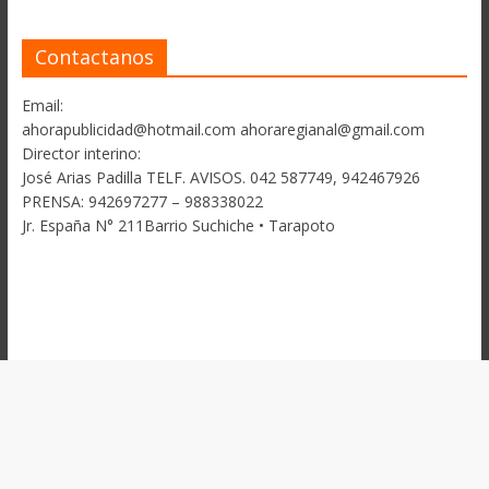
Contactanos
Email:
ahorapublicidad@hotmail.com ahoraregianal@gmail.com
Director interino:
José Arias Padilla TELF. AVISOS. 042 587749, 942467926
PRENSA: 942697277 – 988338022
Jr. España N° 211Barrio Suchiche • Tarapoto