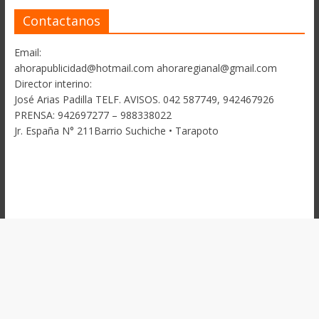
Contactanos
Email:
ahorapublicidad@hotmail.com ahoraregianal@gmail.com
Director interino:
José Arias Padilla TELF. AVISOS. 042 587749, 942467926
PRENSA: 942697277 – 988338022
Jr. España N° 211Barrio Suchiche • Tarapoto