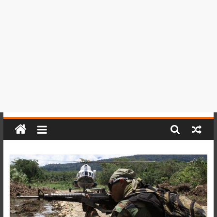
del
Perú,
Mundo
,
Ucayali,
San
Martín
y
Loreto