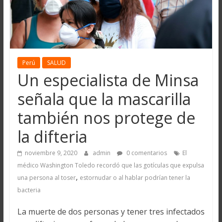
Perú
SALUD
Un especialista de Minsa
señala que la mascarilla
también nos protege de
la difteria
noviembre 9, 2020
admin
0 comentarios
El
médico Washington Toledo recordó que las gotículas que expulsa
,
una persona al toser
estornudar o al hablar podrían tener la
bacteria
La muerte de dos personas y tener tres infectados