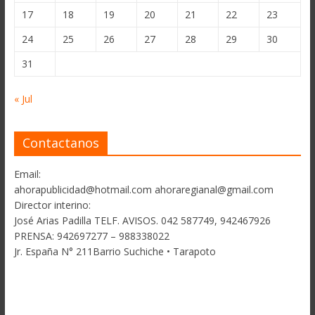
17
18
19
20
21
22
23
24
25
26
27
28
29
30
31
« Jul
Contactanos
Email:
ahorapublicidad@hotmail.com ahoraregianal@gmail.com
Director interino:
José Arias Padilla TELF. AVISOS. 042 587749, 942467926
PRENSA: 942697277 – 988338022
Jr. España N° 211Barrio Suchiche • Tarapoto