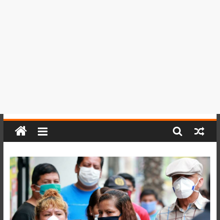
del
Perú,
Mundo
,
Ucayali,
San
Martín
y
Loreto