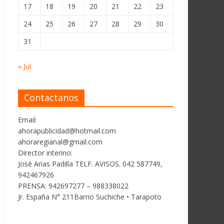
17
18
19
20
21
22
23
24
25
26
27
28
29
30
31
« Jul
Contactanos
Email:
ahorapublicidad@hotmail.com
ahoraregianal@gmail.com
Director interino:
José Arias Padilla TELF. AVISOS. 042 587749,
942467926
PRENSA: 942697277 – 988338022
Jr. España N° 211Barrio Suchiche • Tarapoto