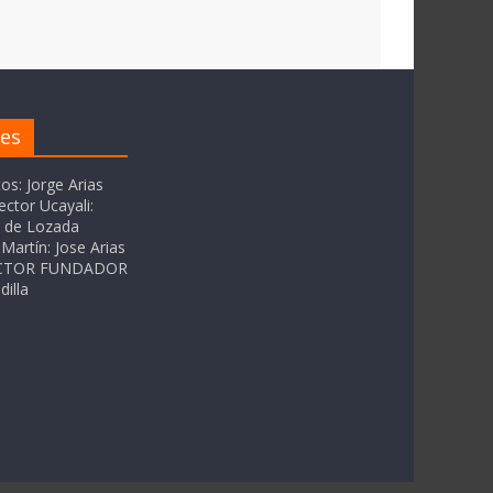
res
tos: Jorge Arias
ector Ucayali:
as de Lozada
Martín: Jose Arias
RECTOR FUNDADOR
dilla