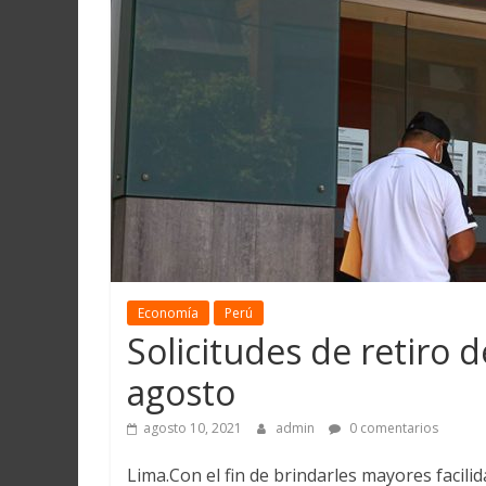
Martín
y
Loreto
Economía
Perú
Solicitudes de retiro d
agosto
agosto 10, 2021
admin
0 comentarios
Lima.Con el fin de brindarles mayores facili