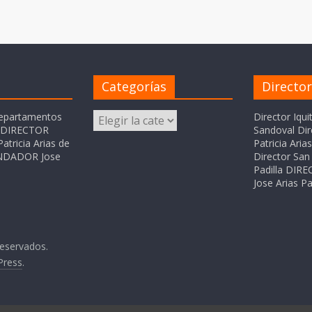
Categorías
Directo
Categorías
departamentos
Director Iqui
o DIRECTOR
Sandoval Dir
atricia Arias de
Patricia Ari
FUNDADOR Jose
Director San 
Padilla DI
Jose Arias Pa
reservados.
Press
.