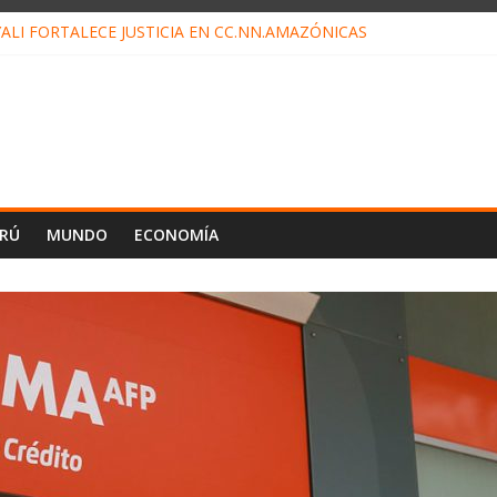
ALI FORTALECE JUSTICIA EN CC.NN.AMAZÓNICAS
LOJ INVISIBLE” BAJO TIERRA QUE CONTROLA TODA LA VIDA EN EL
ALIAGA NO EXPLICA RENUNCIA DE LUIS RUBIO
ES EL ÚLTIMO DÍA PARA PAGOS DE RECIBOS
TAHUANIA IRREGULARIDADES EN COMPRA COMBUSTIBLE
ERÚ
MUNDO
ECONOMÍA