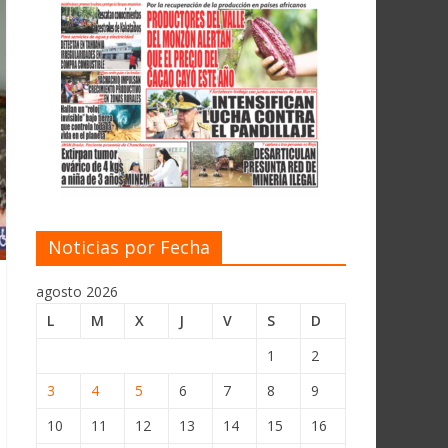
Noticias por Fecha
agosto 2026
L
M
X
J
V
S
D
1
2
3
4
5
6
7
8
9
10
11
12
13
14
15
16