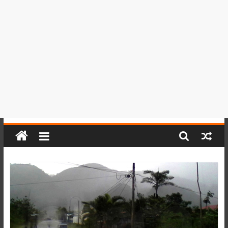
del
Perú,
Mundo
,
Ucayali,
San
Martín
y
Loreto