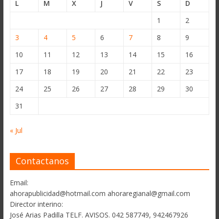
L
M
X
J
V
S
D
1
2
3
4
5
6
7
8
9
10
11
12
13
14
15
16
17
18
19
20
21
22
23
24
25
26
27
28
29
30
31
« Jul
Contactanos
Email:
ahorapublicidad@hotmail.com ahoraregianal@gmail.com
Director interino:
José Arias Padilla TELF. AVISOS. 042 587749, 942467926