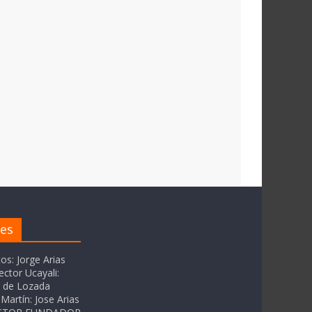
res
tos: Jorge Arias
ector Ucayali:
as de Lozada
Martín: Jose Arias