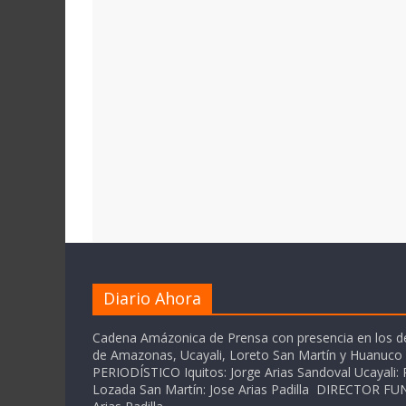
Diario Ahora
Cadena Amázonica de Prensa con presencia en los 
de Amazonas, Ucayali, Loreto San Martín y Huanuc
PERIODÍSTICO Iquitos: Jorge Arias Sandoval Ucayali: P
Lozada San Martín: Jose Arias Padilla DIRECTOR 