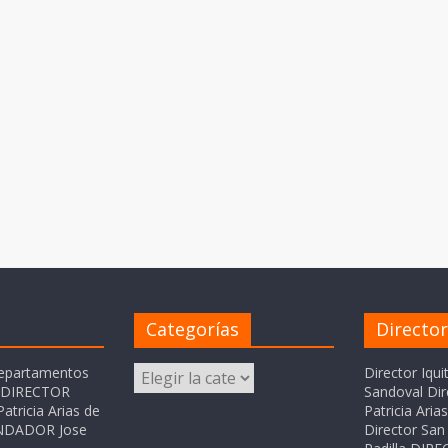
Categorías
Directo
Categorías
departamentos
Director Iqui
o DIRECTOR
Sandoval Dir
atricia Arias de
Patricia Ari
FUNDADOR Jose
Director San 