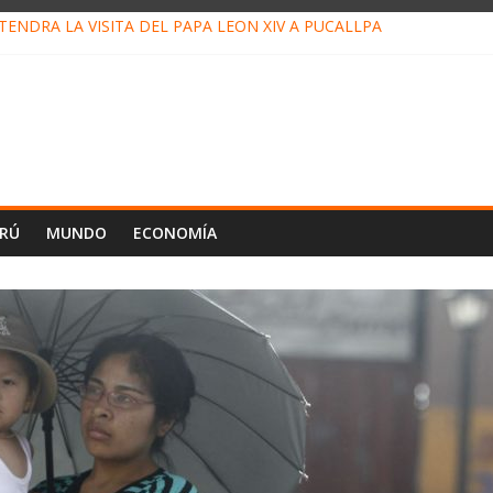
ENDRÁ LA VISITA DEL PAPA LEÓN XIV A PUCALLPA
CONCURSO DE MICRORELATOS BIBLIOTECUENTO 2026
NUEVA DIRECTIVA SUDUNU
PACTO DE ECONOMÍAS ILEGALES CONTRA PPII DE UCAYALI
E PETRÓLEO EN PERÚ SUPERÓ LOS 36 MIL BARRILES/DÍA EN JUL
ERÚ
MUNDO
ECONOMÍA