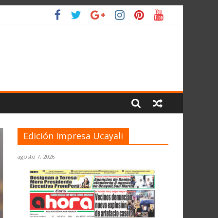
IO
Edición Impresa Ucayali
agosto 7, 2026