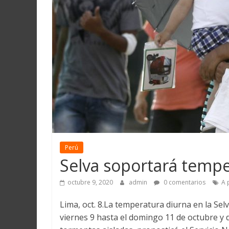
Martín
y
Loreto
Perú
Selva soportará tempe
octubre 9, 2020
admin
0 comentarios
A 
Lima, oct. 8.La temperatura diurna en la Se
viernes 9 hasta el domingo 11 de octubre y 