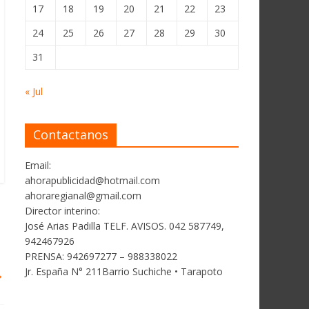
17
18
19
20
21
22
23
24
25
26
27
28
29
30
31
« Jul
Contactanos
Email:
ahorapublicidad@hotmail.com
ahoraregianal@gmail.com
Director interino:
José Arias Padilla TELF. AVISOS. 042 587749,
942467926
PRENSA: 942697277 – 988338022
Jr. España N° 211Barrio Suchiche • Tarapoto
→