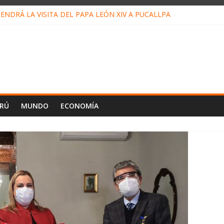
NDRÁ LA VISITA DEL PAPA LEÓN XIV A PUCALLPA
ONCURSO DE MICRORELATOS BIBLIOTECUENTO 2026
UEVA DIRECTIVA SUDUNU
ACTO DE ECONOMÍAS ILEGALES CONTRA PPII DE UCAYALI
 PETRÓLEO EN PERÚ SUPERÓ LOS 36 MIL BARRILES/DÍA EN JULI
ERÚ
MUNDO
ECONOMÍA