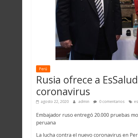
Martín
y
Loreto
Perú
Rusia ofrece a EsSalu
coronavirus
agosto 22, 2020
admin
0 comentarios
es
Embajador ruso entregó 20.000 pruebas mole
peruana
La lucha contra el nuevo coronavirus en Perú