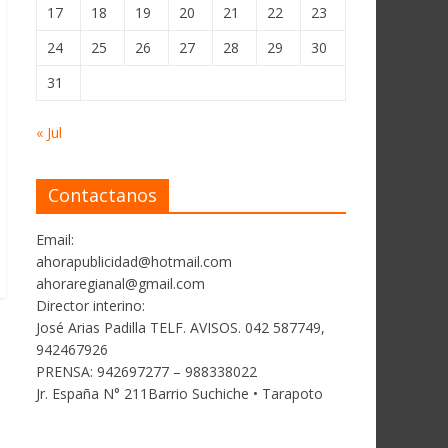
17
18
19
20
21
22
23
24
25
26
27
28
29
30
31
« Jul
Contactanos
Email:
ahorapublicidad@hotmail.com
ahoraregianal@gmail.com
Director interino:
José Arias Padilla TELF. AVISOS. 042 587749,
942467926
PRENSA: 942697277 – 988338022
Jr. España N° 211Barrio Suchiche • Tarapoto