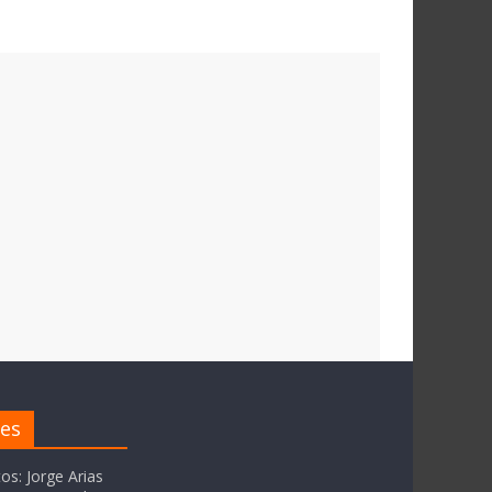
res
tos: Jorge Arias