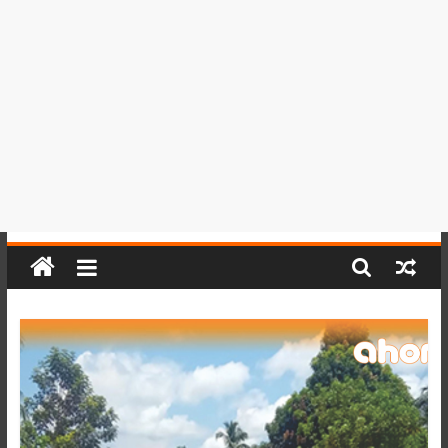
del
Perú,
Mundo
,
Ucayali,
San
Martín
y
Loreto