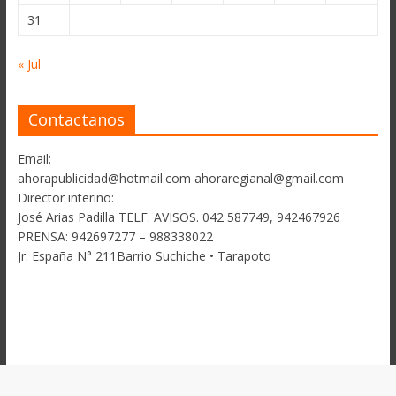
31
« Jul
Contactanos
Email:
ahorapublicidad@hotmail.com ahoraregianal@gmail.com
Director interino:
José Arias Padilla TELF. AVISOS. 042 587749, 942467926
PRENSA: 942697277 – 988338022
Jr. España N° 211Barrio Suchiche • Tarapoto