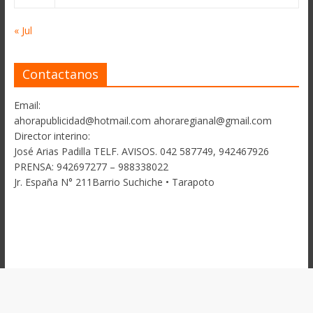
« Jul
Contactanos
Email:
ahorapublicidad@hotmail.com ahoraregianal@gmail.com
Director interino:
José Arias Padilla TELF. AVISOS. 042 587749, 942467926
PRENSA: 942697277 – 988338022
Jr. España N° 211Barrio Suchiche • Tarapoto