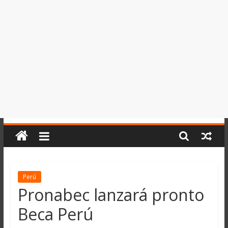
del
Perú,
Mundo
,
Ucayali,
San
Martín
y
Loreto
Perú
Pronabec lanzará pronto
Beca Perú