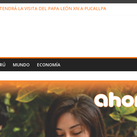
ENDRÁ LA VISITA DEL PAPA LEÓN XIV A PUCALLPA
CONCURSO DE MICRORELATOS BIBLIOTECUENTO 2026
NUEVA DIRECTIVA SUDUNU
PACTO DE ECONOMÍAS ILEGALES CONTRA PPII DE UCAYALI
E PETRÓLEO EN PERÚ SUPERÓ LOS 36 MIL BARRILES/DÍA EN JUL
ERÚ
MUNDO
ECONOMÍA