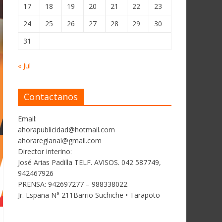
17
18
19
20
21
22
23
24
25
26
27
28
29
30
31
« Jul
Contactanos
Email:
ahorapublicidad@hotmail.com
ahoraregianal@gmail.com
Director interino:
José Arias Padilla TELF. AVISOS. 042 587749,
942467926
PRENSA: 942697277 – 988338022
Jr. España N° 211Barrio Suchiche • Tarapoto