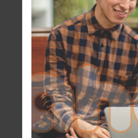
Martín
y
Loreto