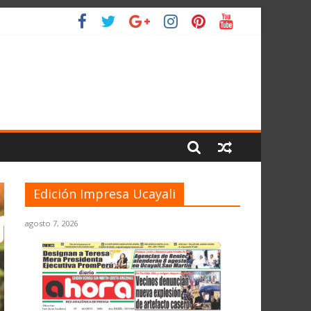
IO
Edición Impresa Ucayali
agosto 7, 2026