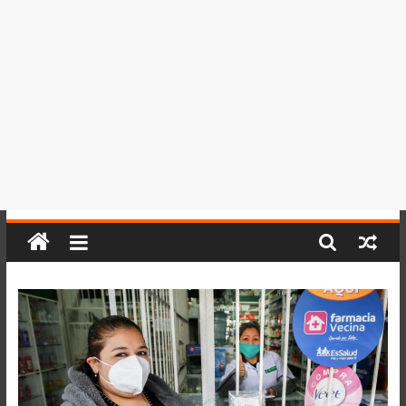
del
Perú,
Mundo
,
Ucayali,
San
Martín
y
Loreto