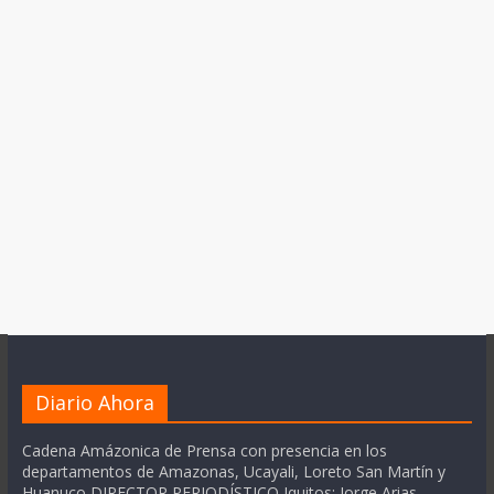
Diario Ahora
Cadena Amázonica de Prensa con presencia en los
departamentos de Amazonas, Ucayali, Loreto San Martín y
Huanuco DIRECTOR PERIODÍSTICO Iquitos: Jorge Arias