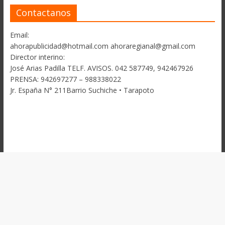
Contactanos
Email:
ahorapublicidad@hotmail.com ahoraregianal@gmail.com
Director interino:
José Arias Padilla TELF. AVISOS. 042 587749, 942467926
PRENSA: 942697277 – 988338022
Jr. España N° 211Barrio Suchiche • Tarapoto