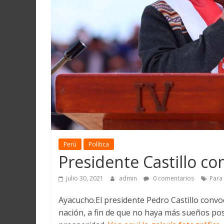
Martín
y
Loreto
Perú
Política
Presidente Castillo co
julio 30, 2021
admin
0 comentarios
Para
Ayacucho.El presidente Pedro Castillo conv
nación, a fin de que no haya más sueños po