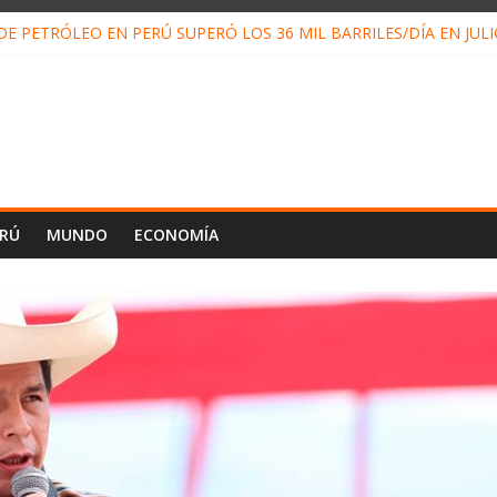
E PETRÓLEO EN PERÚ SUPERÓ LOS 36 MIL BARRILES/DÍA EN JUL
ENDRÁ LA VISITA DEL PAPA LEÓN XIV A PUCALLPA
CONCURSO DE MICRORELATOS BIBLIOTECUENTO 2026
NUEVA DIRECTIVA SUDUNU
PACTO DE ECONOMÍAS ILEGALES CONTRA PPII DE UCAYALI
ERÚ
MUNDO
ECONOMÍA