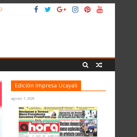
IO
Edición Impresa Ucayali
agosto 7, 2026