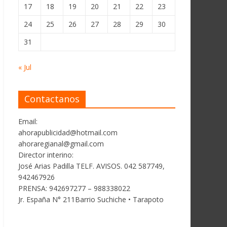
17
18
19
20
21
22
23
24
25
26
27
28
29
30
31
« Jul
Contactanos
Email:
ahorapublicidad@hotmail.com
ahoraregianal@gmail.com
Director interino:
José Arias Padilla TELF. AVISOS. 042 587749,
942467926
PRENSA: 942697277 – 988338022
Jr. España N° 211Barrio Suchiche • Tarapoto