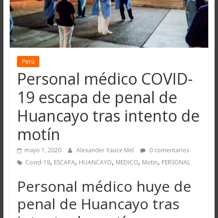
Perú
Personal médico COVID-
19 escapa de penal de
Huancayo tras intento de
motín
mayo 1, 2020
Alexander Yauce Mel
0 comentarios
,
,
,
,
,
Covid-19
ESCAPA
HUANCAYO
MEDICO
Motin
PERSONAL
Personal médico huye de
penal de Huancayo tras