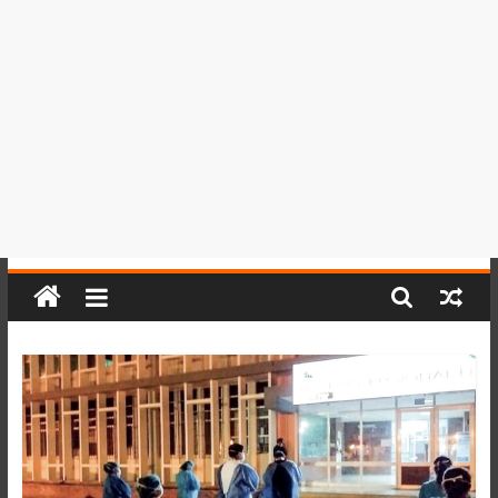
del
Perú,
Mundo
,
Ucayali,
San
Martín
y
Loreto