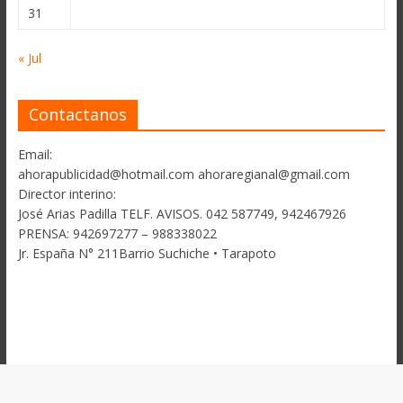
31
« Jul
Contactanos
Email:
ahorapublicidad@hotmail.com ahoraregianal@gmail.com
Director interino:
José Arias Padilla TELF. AVISOS. 042 587749, 942467926
PRENSA: 942697277 – 988338022
Jr. España N° 211Barrio Suchiche • Tarapoto