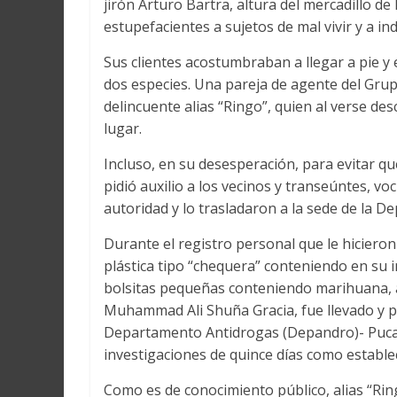
jirón Arturo Bartra, altura del mercadillo d
Martín
y
estupefacientes a sujetos de mal vivir y a in
Loreto
Sus clientes acostumbraban a llegar a pie y 
dos especies. Una pareja de agente del Grup
delincuente alias “Ringo”, quien al verse des
lugar.
Incluso, en su desesperación, para evitar q
pidió auxilio a los vecinos y transeúntes, v
autoridad y lo trasladaron a la sede de la D
Durante el registro personal que le hicieron
plástica tipo “chequera” conteniendo en su i
bolsitas pequeñas conteniendo marihuana, an
Muhammad Ali Shuña Gracia, fue llevado y pu
Departamento Antidrogas (Depandro)- Pucall
investigaciones de quince días como establece
Como es de conocimiento público, alias “Ring