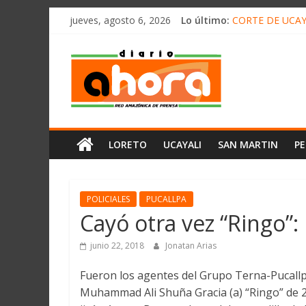
олимп казино
Saltar
jueves, agosto 6, 2026
Lo último:
CORTE DE UCAY
al
HALLAN UN “RE
contenido
Diario
RAFAEL LÓPEZ 
05 DE AGOSTO 
DETECTAN EN 
Ahora
Cadena
LORETO
UCAYALI
SAN MARTIN
P
Amazónica
de
Prensa
Noticias
POLICIALES
PUCALLPA
del
Cayó otra vez “Ringo”:
Perú,
Mundo
junio 22, 2018
Jonatan Arias
,
Fueron los agentes del Grupo Terna-Pucallpa
Ucayali,
Muhammad Ali Shuña Gracia (a) “Ringo” de 20
San