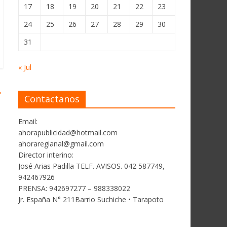
17
18
19
20
21
22
23
24
25
26
27
28
29
30
31
« Jul
→
Contactanos
Email:
ahorapublicidad@hotmail.com
ahoraregianal@gmail.com
Director interino:
José Arias Padilla TELF. AVISOS. 042 587749,
942467926
PRENSA: 942697277 – 988338022
Jr. España N° 211Barrio Suchiche • Tarapoto