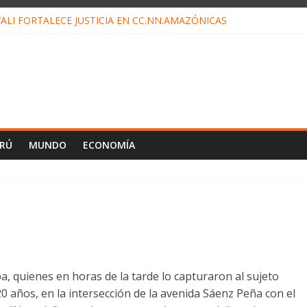
ALI FORTALECE JUSTICIA EN CC.NN.AMAZÓNICAS
LOJ INVISIBLE” BAJO TIERRA QUE CONTROLA TODA LA VIDA EN EL
ALIAGA NO EXPLICA RENUNCIA DE LUIS RUBIO
ES EL ÚLTIMO DÍA PARA PAGOS DE RECIBOS
TAHUANIA IRREGULARIDADES EN COMPRA COMBUSTIBLE
ERÚ
MUNDO
ECONOMÍA
, quienes en horas de la tarde lo capturaron al sujeto
 años, en la intersección de la avenida Sáenz Peña con el