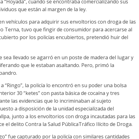
e la “Hoyada”, cuando se encontraba comercializando sus
dividuos que están al margen de la ley.
en vehículos para adquirir sus envoltorios con droga de las
o Terna, tuvo que fingir de consumidor para acercarse al
cubierto por los policías encubiertos, pretendió huir del
ue sea llevado se agarró en un poste de madera del lugar y
ociferando que le estaban asaltando. Pero, primó la
epandro.
 a “Ringo”, la policía lo encontró en su poder una bolsa
nterior 30 “ketes” con pasta básica de cocaína y tres
te las evidencias que lo incriminaban al sujeto
esto a disposición de la unidad especializada del
pa, junto a los envoltorios con droga incautadas para las
 el delito Contra la Salud PúblicaTráfico Ilícito de Droga.
o” fue capturado por la policía con similares cantidades