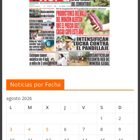
Noticias por Fecha
agosto 2026
L
M
X
J
V
S
D
1
2
3
4
5
6
7
8
9