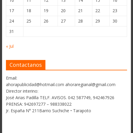
10
11
12
13
14
15
16
17
18
19
20
21
22
23
24
25
26
27
28
29
30
31
« Jul
Contactanos
Email:
ahorapublicidad@hotmail.com ahoraregianal@gmail.com
Director interino:
José Arias Padilla TELF. AVISOS. 042 587749, 942467926
PRENSA: 942697277 – 988338022
Jr. España N° 211Barrio Suchiche • Tarapoto