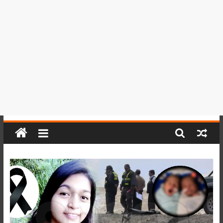
del
Perú,
Mundo
,
Ucayali,
San
Martín
y
Loreto