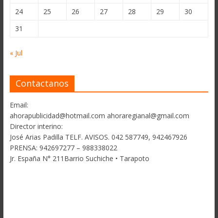
24
25
26
27
28
29
30
31
« Jul
Contactanos
Email:
ahorapublicidad@hotmail.com ahoraregianal@gmail.com
Director interino:
José Arias Padilla TELF. AVISOS. 042 587749, 942467926
PRENSA: 942697277 – 988338022
Jr. España N° 211Barrio Suchiche • Tarapoto