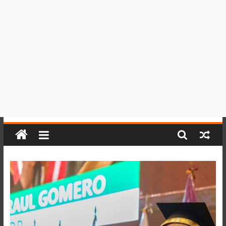
del
Perú,
Mundo
,
Ucayali,
San
Martín
y
Loreto