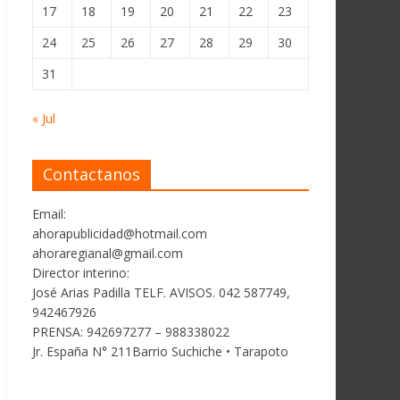
17
18
19
20
21
22
23
24
25
26
27
28
29
30
31
« Jul
Contactanos
Email:
ahorapublicidad@hotmail.com
ahoraregianal@gmail.com
Director interino:
José Arias Padilla TELF. AVISOS. 042 587749,
942467926
PRENSA: 942697277 – 988338022
Jr. España N° 211Barrio Suchiche • Tarapoto