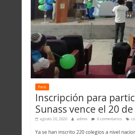
Martín
y
Loreto
Perú
Inscripción para parti
Sunass vence el 20 de
agosto 20, 2020
admin
0 comentarios
co
Ya se han inscrito 220 colegios a nivel naci