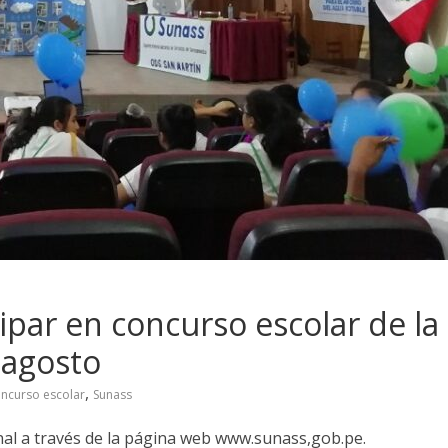
cipar en concurso escolar de la
 agosto
,
ncurso escolar
Sunass
onal a través de la página web www.sunass,gob.pe.