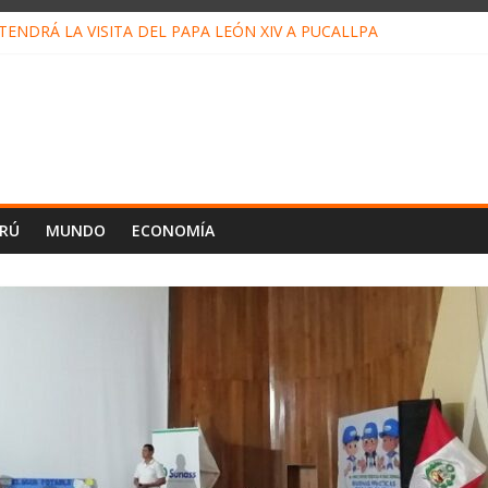
ENDRÁ LA VISITA DEL PAPA LEÓN XIV A PUCALLPA
CONCURSO DE MICRORELATOS BIBLIOTECUENTO 2026
NUEVA DIRECTIVA SUDUNU
PACTO DE ECONOMÍAS ILEGALES CONTRA PPII DE UCAYALI
E PETRÓLEO EN PERÚ SUPERÓ LOS 36 MIL BARRILES/DÍA EN JUL
ERÚ
MUNDO
ECONOMÍA