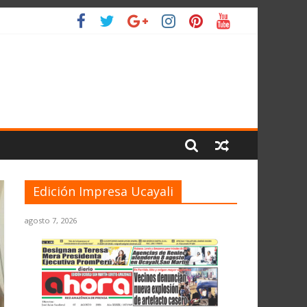
IO
Edición Impresa Ucayali
agosto 7, 2026