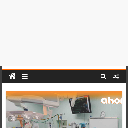
del
Perú,
Mundo
,
Ucayali,
San
Martín
y
Loreto