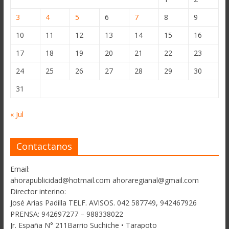
3
4
5
6
7
8
9
10
11
12
13
14
15
16
17
18
19
20
21
22
23
24
25
26
27
28
29
30
31
« Jul
Contactanos
Email:
ahorapublicidad@hotmail.com ahoraregianal@gmail.com
Director interino:
José Arias Padilla TELF. AVISOS. 042 587749, 942467926
PRENSA: 942697277 – 988338022
Jr. España N° 211Barrio Suchiche • Tarapoto