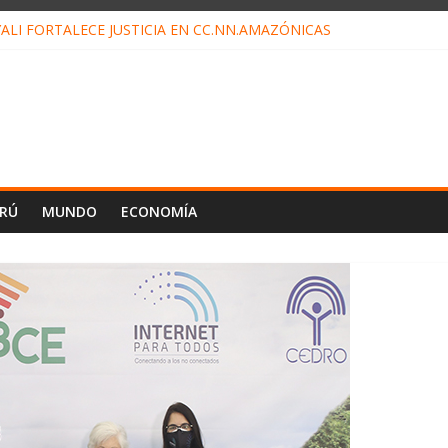
ALI FORTALECE JUSTICIA EN CC.NN.AMAZÓNICAS
LOJ INVISIBLE” BAJO TIERRA QUE CONTROLA TODA LA VIDA EN EL
ALIAGA NO EXPLICA RENUNCIA DE LUIS RUBIO
ES EL ÚLTIMO DÍA PARA PAGOS DE RECIBOS
TAHUANIA IRREGULARIDADES EN COMPRA COMBUSTIBLE
ERÚ
MUNDO
ECONOMÍA