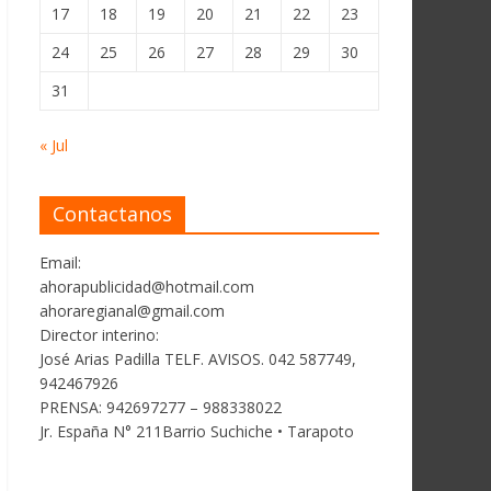
17
18
19
20
21
22
23
24
25
26
27
28
29
30
31
« Jul
Contactanos
Email:
ahorapublicidad@hotmail.com
ahoraregianal@gmail.com
Director interino:
José Arias Padilla TELF. AVISOS. 042 587749,
942467926
PRENSA: 942697277 – 988338022
Jr. España N° 211Barrio Suchiche • Tarapoto