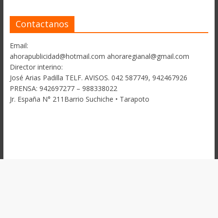
Contactanos
Email:
ahorapublicidad@hotmail.com ahoraregianal@gmail.com
Director interino:
José Arias Padilla TELF. AVISOS. 042 587749, 942467926
PRENSA: 942697277 – 988338022
Jr. España N° 211Barrio Suchiche • Tarapoto