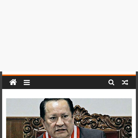
del
Perú,
Mundo
,
Ucayali,
San
Martín
y
Loreto