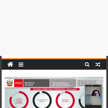
del
Perú,
Mundo
,
Ucayali,
San
Martín
y
Loreto