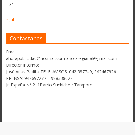
31
« Jul
Contactanos
Email:
ahorapublicidad@hotmail.com ahoraregianal@gmail.com
Director interino:
José Arias Padilla TELF. AVISOS. 042 587749, 942467926
PRENSA: 942697277 – 988338022
Jr. España N° 211Barrio Suchiche • Tarapoto