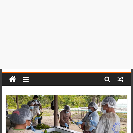
del
Perú,
Mundo
,
Ucayali,
San
Martín
y
Loreto