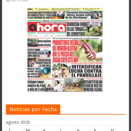
Noticias por Fecha
agosto 2026
L
M
X
J
V
S
D