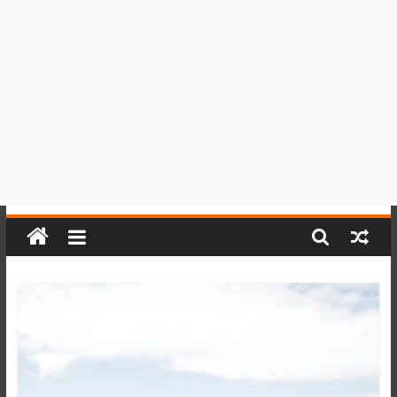
del
Perú,
Mundo
,
Ucayali,
San
Martín
y
Loreto