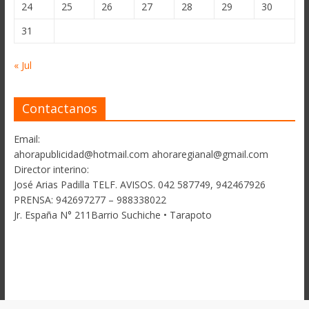
24
25
26
27
28
29
30
31
« Jul
Contactanos
Email:
ahorapublicidad@hotmail.com ahoraregianal@gmail.com
Director interino:
José Arias Padilla TELF. AVISOS. 042 587749, 942467926
PRENSA: 942697277 – 988338022
Jr. España N° 211Barrio Suchiche • Tarapoto