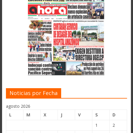
Noticias por Fecha
agosto 2026
L
M
X
J
V
S
D
1
2