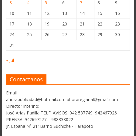
3
4
5
6
7
8
9
10
11
12
13
14
15
16
17
18
19
20
21
22
23
24
25
26
27
28
29
30
31
« Jul
Contactanos
Email:
ahorapublicidad@hotmail.com ahoraregianal@gmail.com
Director interino:
José Arias Padilla TELF. AVISOS. 042 587749, 942467926
PRENSA: 942697277 – 988338022
Jr. España N° 211Barrio Suchiche • Tarapoto