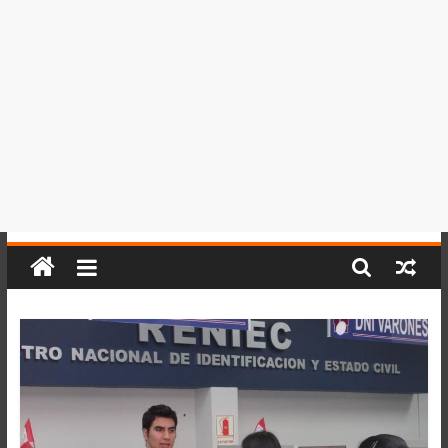
del
Perú,
Mundo
,
Ucayali,
San
Martín
y
Loreto