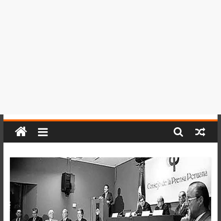
del
Perú,
Mundo
,
Ucayali,
San
Martín
y
Loreto