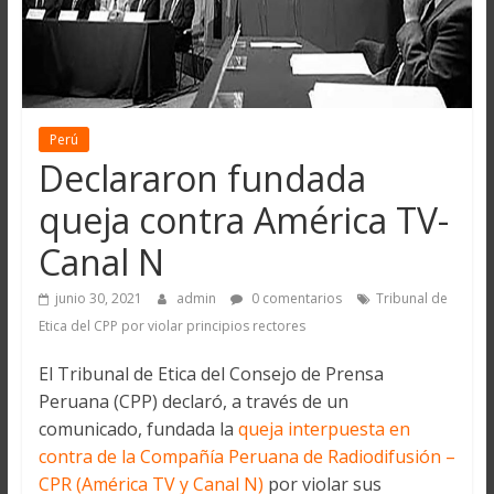
Perú
Declararon fundada
queja contra América TV-
Canal N
junio 30, 2021
admin
0 comentarios
Tribunal de
Etica del CPP por violar principios rectores
El Tribunal de Etica del Consejo de Prensa
Peruana (CPP) declaró, a través de un
comunicado, fundada la
queja interpuesta en
contra de la Compañía Peruana de Radiodifusión –
CPR (América TV y Canal N)
por violar sus