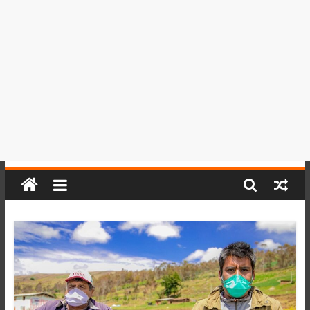
del
Perú,
Mundo
,
Ucayali,
San
Martín
y
Loreto