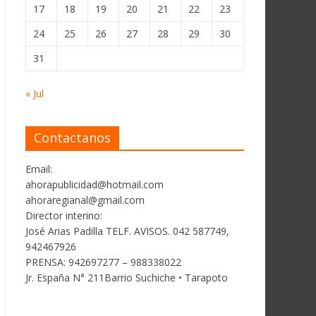
17
18
19
20
21
22
23
24
25
26
27
28
29
30
31
« Jul
Contactanos
Email:
ahorapublicidad@hotmail.com
ahoraregianal@gmail.com
Director interino:
José Arias Padilla TELF. AVISOS. 042 587749,
942467926
PRENSA: 942697277 – 988338022
Jr. España N° 211Barrio Suchiche • Tarapoto