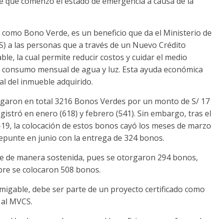
sde que comenzó el estado de emergencia a causa de la
 como Bono Verde, es un beneficio que da el Ministerio de
) a las personas que a través de un Nuevo Crédito
e, la cual permite reducir costos y cuidar el medio
l consumo mensual de agua y luz. Esta ayuda económica
ial del inmueble adquirido.
rgaron en total 3216 Bonos Verdes por un monto de S/ 17
istró en enero (618) y febrero (541). Sin embargo, tras el
d-19, la colocación de estos bonos cayó los meses de marzo
 repunte en junio con la entrega de 324 bonos.
ece de manera sostenida, pues se otorgaron 294 bonos,
bre se colocaron 508 bonos.
migable, debe ser parte de un proyecto certificado como
 al MVCS.