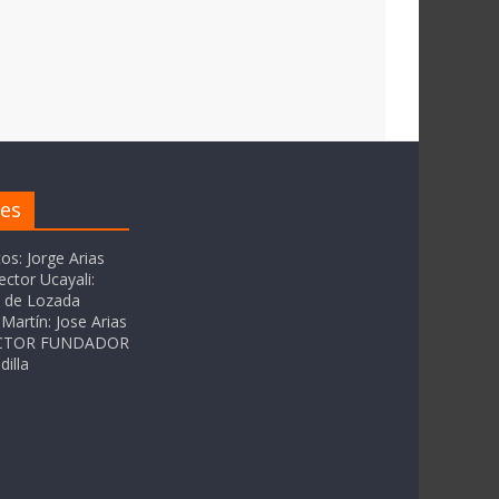
res
tos: Jorge Arias
ector Ucayali:
as de Lozada
Martín: Jose Arias
RECTOR FUNDADOR
dilla