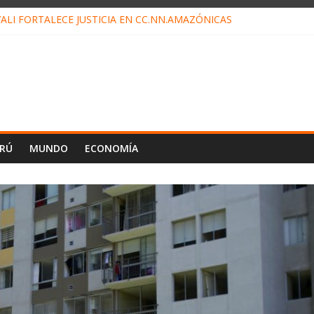
ALI FORTALECE JUSTICIA EN CC.NN.AMAZÓNICAS
LOJ INVISIBLE” BAJO TIERRA QUE CONTROLA TODA LA VIDA EN EL
ALIAGA NO EXPLICA RENUNCIA DE LUIS RUBIO
ES EL ÚLTIMO DÍA PARA PAGOS DE RECIBOS
TAHUANIA IRREGULARIDADES EN COMPRA COMBUSTIBLE
ERÚ
MUNDO
ECONOMÍA