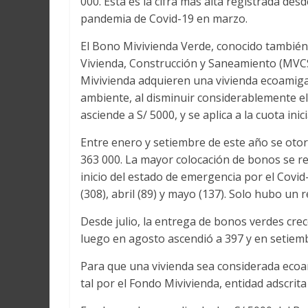
000. Esta es la cifra más alta registrada de
pandemia de Covid-19 en marzo.
El Bono Mivivienda Verde, conocido también
Vivienda, Construcción y Saneamiento (MVCS
Mivivienda adquieren una vivienda ecoamigabl
ambiente, al disminuir considerablemente e
asciende a S/ 5000, y se aplica a la cuota inic
Entre enero y setiembre de este año se oto
363 000. La mayor colocación de bonos se reg
inicio del estado de emergencia por el Covi
(308), abril (89) y mayo (137). Solo hubo un
Desde julio, la entrega de bonos verdes cr
luego en agosto ascendió a 397 y en setiem
Para que una vivienda sea considerada ecoa
tal por el Fondo Mivivienda, entidad adscrita