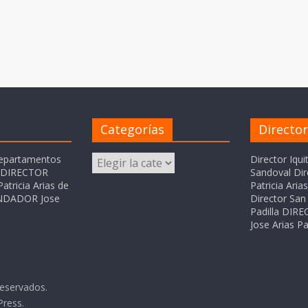
Categorías
Directo
Categorías
departamentos
Director Iqui
o DIRECTOR
Sandoval Dir
atricia Arias de
Patricia Ari
FUNDADOR Jose
Director San 
Padilla DI
Jose Arias Pa
reservados.
Press
.