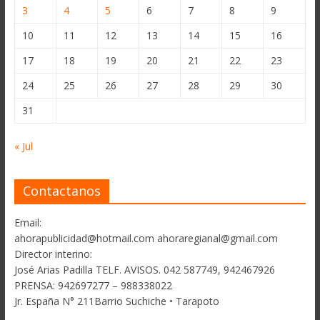
3
4
5
6
7
8
9
10
11
12
13
14
15
16
17
18
19
20
21
22
23
24
25
26
27
28
29
30
31
« Jul
Contactanos
Email:
ahorapublicidad@hotmail.com ahoraregianal@gmail.com
Director interino:
José Arias Padilla TELF. AVISOS. 042 587749, 942467926
PRENSA: 942697277 – 988338022
Jr. España N° 211Barrio Suchiche • Tarapoto