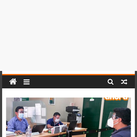
del
Perú,
Mundo
,
Ucayali,
San
Martín
y
Loreto