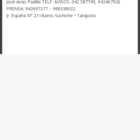
José Arias Padilla TELF. AVISOS. 042 587749, 942467926
PRENSA: 942697277 – 988338022
Jr. España N° 211Barrio Suchiche • Tarapoto