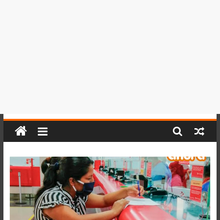
del
Perú,
Mundo
,
Ucayali,
San
Martín
y
Loreto