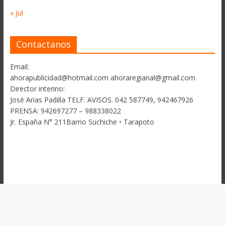
« Jul
Contactanos
Email:
ahorapublicidad@hotmail.com ahoraregianal@gmail.com
Director interino:
José Arias Padilla TELF. AVISOS. 042 587749, 942467926
PRENSA: 942697277 – 988338022
Jr. España N° 211Barrio Suchiche • Tarapoto