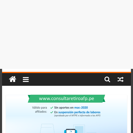
del
Perú,
Mundo
,
Ucayali,
San
Martín
y
Loreto