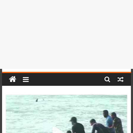
del
Perú,
Mundo
,
Ucayali,
San
Martín
y
Loreto