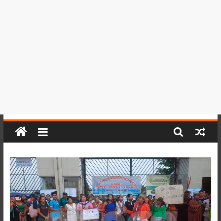
del
Perú,
Mundo
,
Ucayali,
San
Martín
y
Loreto