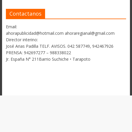
Contactanos
Email:
ahorapublicidad@hotmail.com ahoraregianal@gmail.com
Director interino:
José Arias Padilla TELF. AVISOS. 042 587749, 942467926
PRENSA: 942697277 – 988338022
Jr. España N° 211Barrio Suchiche • Tarapoto