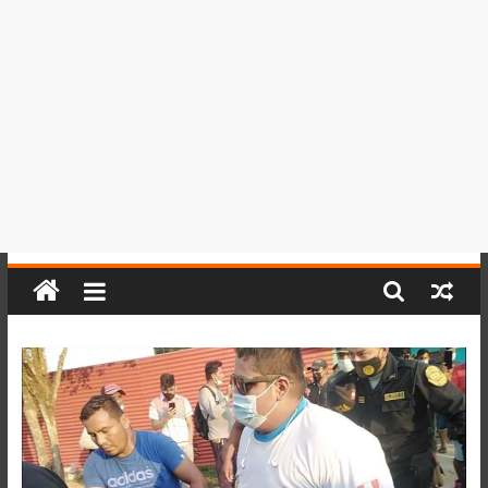
del
Perú,
Mundo
,
Ucayali,
San
Martín
y
Loreto