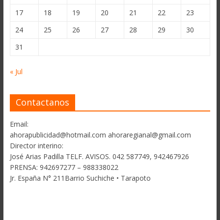
17
18
19
20
21
22
23
24
25
26
27
28
29
30
31
« Jul
Contactanos
Email:
ahorapublicidad@hotmail.com ahoraregianal@gmail.com
Director interino:
José Arias Padilla TELF. AVISOS. 042 587749, 942467926
PRENSA: 942697277 – 988338022
Jr. España N° 211Barrio Suchiche • Tarapoto