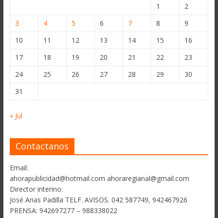
1
2
3
4
5
6
7
8
9
10
11
12
13
14
15
16
17
18
19
20
21
22
23
24
25
26
27
28
29
30
31
« Jul
Contactanos
Email:
ahorapublicidad@hotmail.com ahoraregianal@gmail.com
Director interino:
José Arias Padilla TELF. AVISOS. 042 587749, 942467926
PRENSA: 942697277 – 988338022