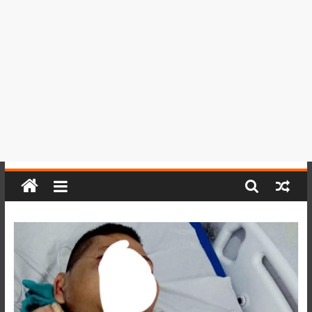
del
Perú,
Mundo
,
Ucayali,
San
Martín
y
Loreto