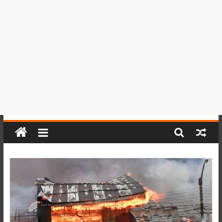
del
Perú,
Mundo
,
Ucayali,
San
Martín
y
Loreto