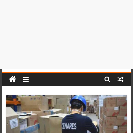
del
Perú,
Mundo
,
Ucayali,
San
Martín
y
Loreto