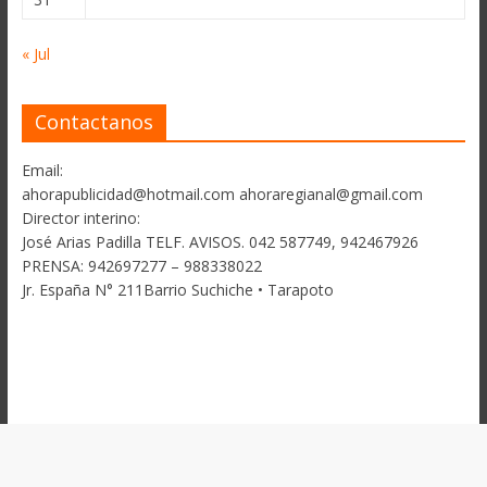
« Jul
Contactanos
Email:
ahorapublicidad@hotmail.com ahoraregianal@gmail.com
Director interino:
José Arias Padilla TELF. AVISOS. 042 587749, 942467926
PRENSA: 942697277 – 988338022
Jr. España N° 211Barrio Suchiche • Tarapoto