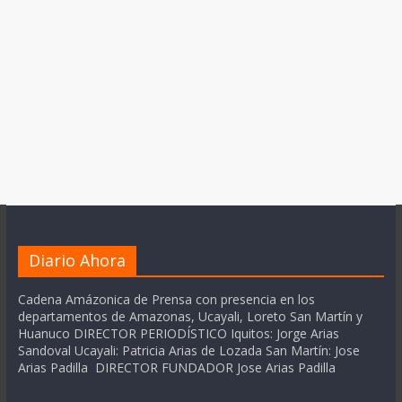
Diario Ahora
Cadena Amázonica de Prensa con presencia en los
departamentos de Amazonas, Ucayali, Loreto San Martín y
Huanuco DIRECTOR PERIODÍSTICO Iquitos: Jorge Arias
Sandoval Ucayali: Patricia Arias de Lozada San Martín: Jose
Arias Padilla DIRECTOR FUNDADOR Jose Arias Padilla