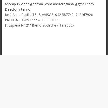
ahorapublicidad@hotmail.com ahoraregianal@gmail.com
Director interino:
José Arias Padilla TELF. AVISOS. 042 587749, 942467926
PRENSA: 942697277 – 988338022
Jr. España N° 211Barrio Suchiche • Tarapoto