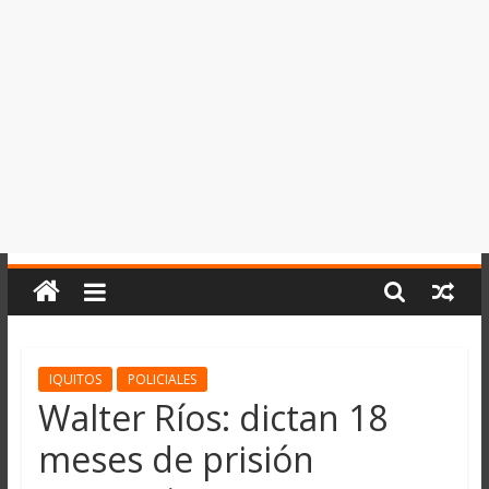
del
Perú,
Mundo
,
Ucayali,
San
Martín
y
Loreto
IQUITOS
POLICIALES
Walter Ríos: dictan 18
meses de prisión