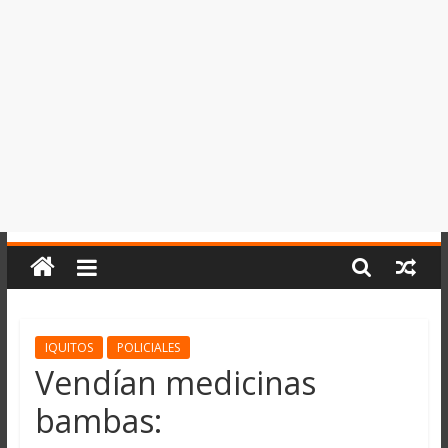
del
Perú,
Mundo
,
Ucayali,
San
Martín
y
Loreto
IQUITOS
POLICIALES
Vendían medicinas
bambas: