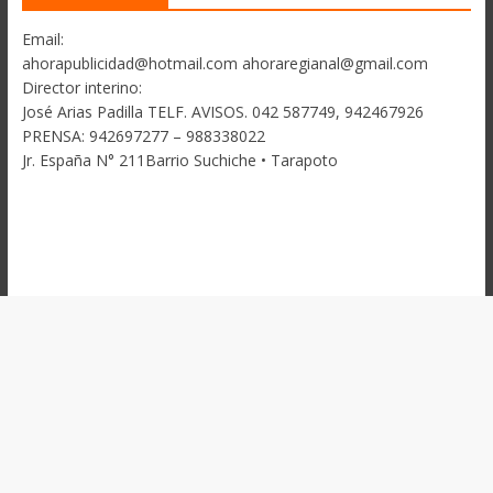
Email:
ahorapublicidad@hotmail.com ahoraregianal@gmail.com
Director interino:
José Arias Padilla TELF. AVISOS. 042 587749, 942467926
PRENSA: 942697277 – 988338022
Jr. España N° 211Barrio Suchiche • Tarapoto