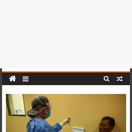
del
Perú,
Mundo
,
Ucayali,
San
Martín
y
Loreto