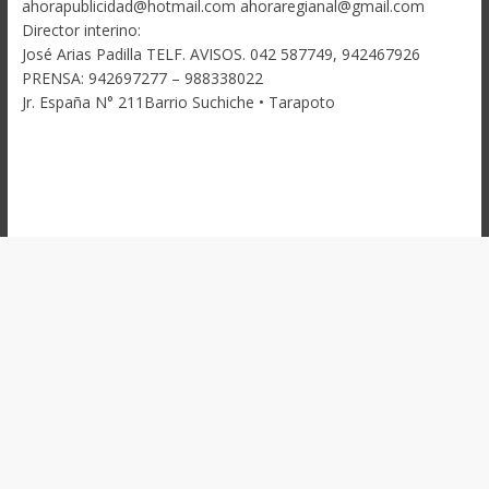
ahorapublicidad@hotmail.com ahoraregianal@gmail.com
Director interino:
José Arias Padilla TELF. AVISOS. 042 587749, 942467926
PRENSA: 942697277 – 988338022
Jr. España N° 211Barrio Suchiche • Tarapoto