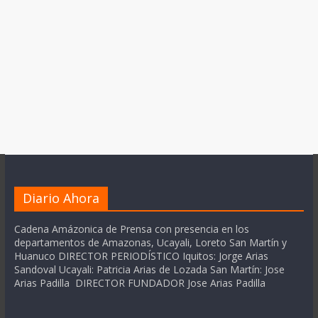
Diario Ahora
Cadena Amázonica de Prensa con presencia en los
departamentos de Amazonas, Ucayali, Loreto San Martín y
Huanuco DIRECTOR PERIODÍSTICO Iquitos: Jorge Arias
Sandoval Ucayali: Patricia Arias de Lozada San Martín: Jose
Arias Padilla DIRECTOR FUNDADOR Jose Arias Padilla