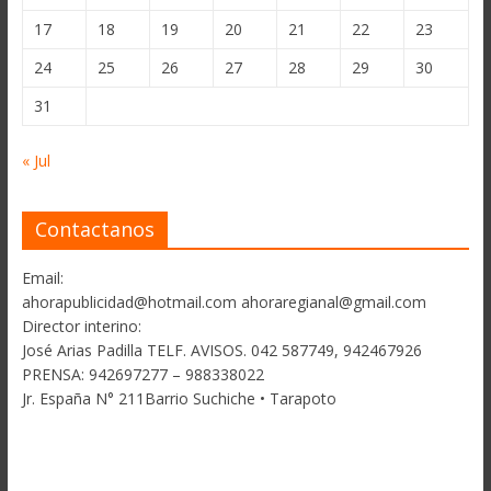
17
18
19
20
21
22
23
24
25
26
27
28
29
30
31
« Jul
Contactanos
Email:
ahorapublicidad@hotmail.com ahoraregianal@gmail.com
Director interino:
José Arias Padilla TELF. AVISOS. 042 587749, 942467926
PRENSA: 942697277 – 988338022
Jr. España N° 211Barrio Suchiche • Tarapoto