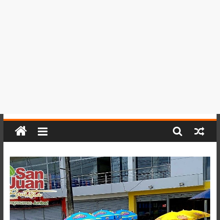
del
Perú,
Mundo
,
Ucayali,
San
Martín
y
Loreto