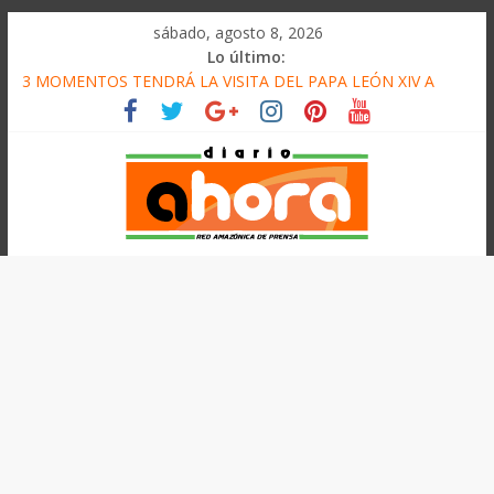
олимп казино
Saltar
sábado, agosto 8, 2026
al
Lo último:
contenido
3 MOMENTOS TENDRÁ LA VISITA DEL PAPA LEÓN XIV A
PUCALLPA
CONVOCAN A CONCURSO DE MICRORELATOS
BIBLIOTECUENTO 2026
ELEGIRÁN LA NUEVA DIRECTIVA SUDUNU
DENUNCIAN IMPACTO DE ECONOMÍAS ILEGALES CONTRA
PPII DE UCAYALI
Diario
PRODUCCIÓN DE PETRÓLEO EN PERÚ SUPERÓ LOS 36 MIL
BARRILES/DÍA EN JULIO
Ahora
Cadena
Amazónica
de
Prensa
Noticias