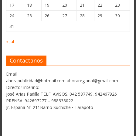
17
18
19
20
21
22
23
24
25
26
27
28
29
30
31
« Jul
Contactanos
Email:
ahorapublicidad@hotmail.com ahoraregianal@gmail.com
Director interino:
José Arias Padilla TELF. AVISOS. 042 587749, 942467926
PRENSA: 942697277 – 988338022
Jr. España N° 211Barrio Suchiche • Tarapoto