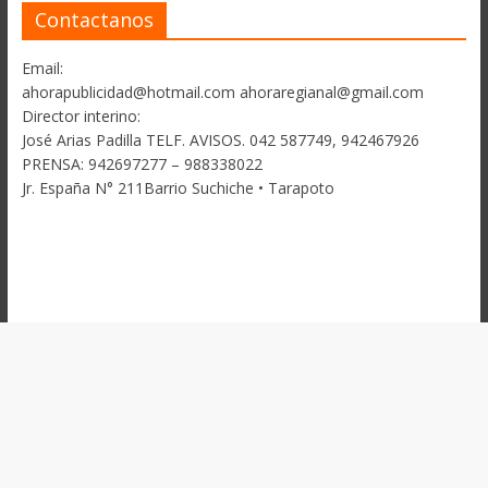
Contactanos
Email:
ahorapublicidad@hotmail.com ahoraregianal@gmail.com
Director interino:
José Arias Padilla TELF. AVISOS. 042 587749, 942467926
PRENSA: 942697277 – 988338022
Jr. España N° 211Barrio Suchiche • Tarapoto