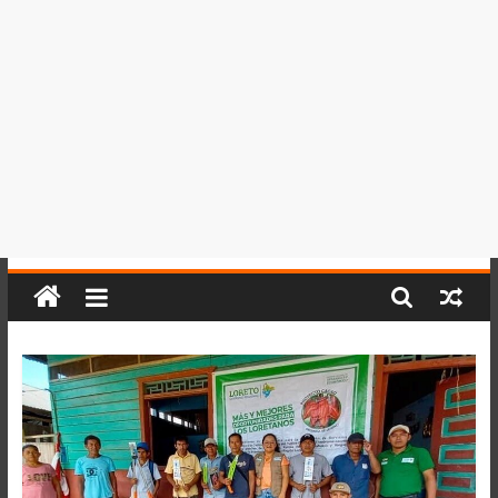
del
Perú,
Mundo
,
Ucayali,
San
Martín
y
Loreto