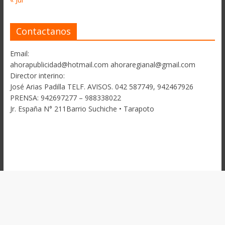
Contactanos
Email:
ahorapublicidad@hotmail.com ahoraregianal@gmail.com
Director interino:
José Arias Padilla TELF. AVISOS. 042 587749, 942467926
PRENSA: 942697277 – 988338022
Jr. España N° 211Barrio Suchiche • Tarapoto