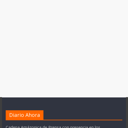
Diario Ahora
Cadena Amázonica de Prensa con presencia en los