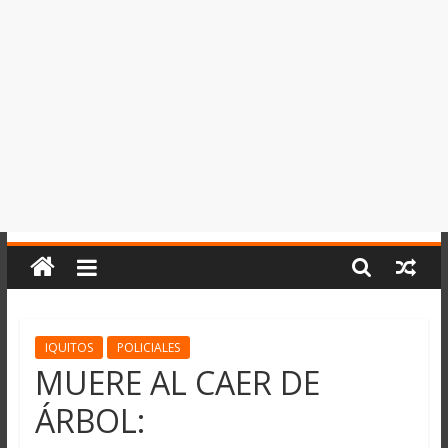
del
Perú,
Mundo
,
Ucayali,
San
Martín
y
Loreto
IQUITOS
POLICIALES
MUERE AL CAER DE
ÁRBOL: