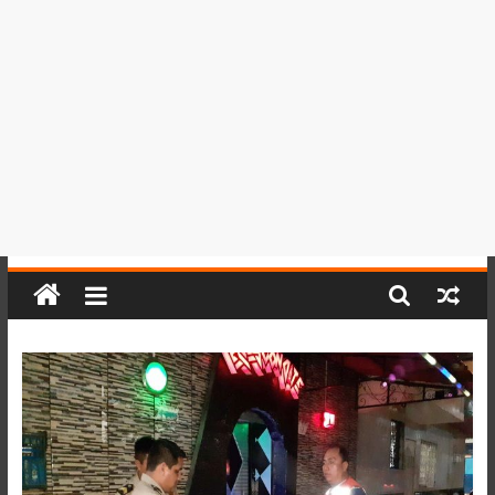
del
Perú,
Mundo
,
Ucayali,
San
Martín
y
Loreto