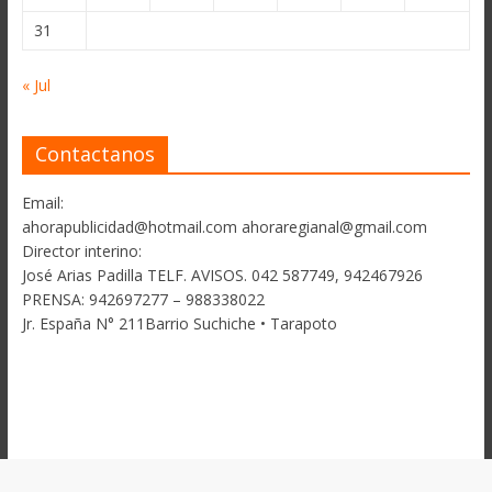
31
« Jul
Contactanos
Email:
ahorapublicidad@hotmail.com ahoraregianal@gmail.com
Director interino:
José Arias Padilla TELF. AVISOS. 042 587749, 942467926
PRENSA: 942697277 – 988338022
Jr. España N° 211Barrio Suchiche • Tarapoto